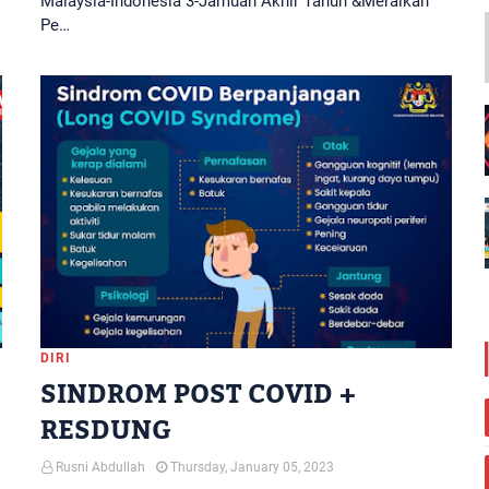
Malaysia-Indonesia 3-Jamuan Akhir Tahun &Meraikan
Pe…
DIRI
SINDROM POST COVID +
RESDUNG
Rusni Abdullah
Thursday, January 05, 2023