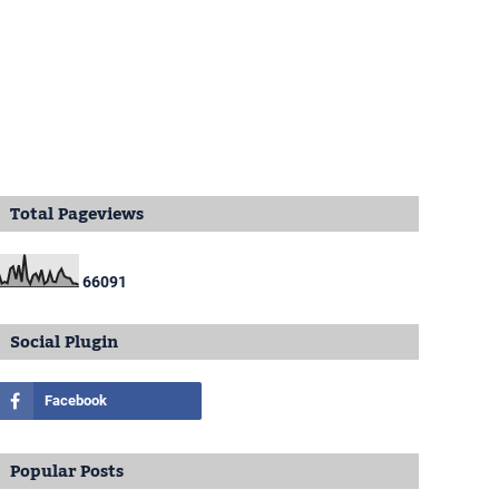
Total Pageviews
6
6
0
9
1
Social Plugin
Popular Posts