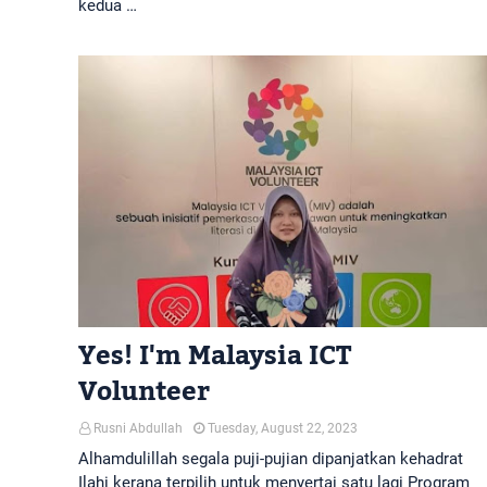
kedua …
Yes! I'm Malaysia ICT
Volunteer
Rusni Abdullah
Tuesday, August 22, 2023
Alhamdulillah segala puji-pujian dipanjatkan kehadrat
Ilahi kerana terpilih untuk menyertai satu lagi Program