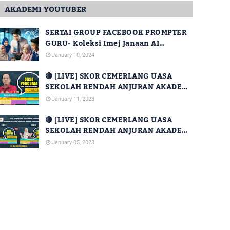
AKADEMI YOUTUBER
SERTAI GROUP FACEBOOK PROMPTER
GURU- Koleksi Imej Janaan AI
Percuma Untuk Kegunaan Guru
January 10, 2024
🔴 [LIVE] SKOR CEMERLANG UASA
SEKOLAH RENDAH ANJURAN AKADEMI
YOUTUBER DENGAN KERJASAMA JPN
January 11, 2023
SABAH [SIRI 14]
🔴 [LIVE] SKOR CEMERLANG UASA
SEKOLAH RENDAH ANJURAN AKADEMI
YOUTUBER DENGAN KERJASAMA JPN
January 05, 2023
SABAH [SIRI 2 DAN SIRI 3]