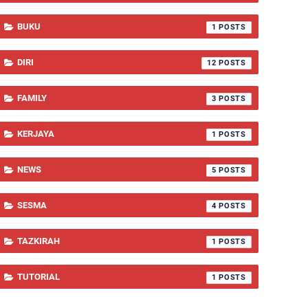
BUKU
1
DIRI
12
FAMILY
3
KERJAYA
1
NEWS
5
SESMA
4
TAZKIRAH
1
TUTORIAL
1