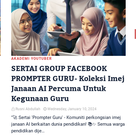
AKADEMI YOUTUBER
SERTAI GROUP FACEBOOK
PROMPTER GURU- Koleksi Imej
Janaan AI Percuma Untuk
Kegunaan Guru
Rusni Abdullah
Wednesday, January 10, 2024
"🚀 Sertai 'Prompter Guru' - Komuniti perkongsian imej
janaan AI berkaitan dunia pendidikan! 📚✨ Semua warga
pendidikan dije…