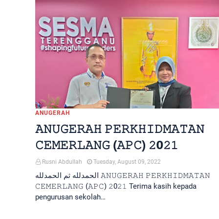
ANUGERAH
𝙰𝙽𝚄𝙶𝙴𝚁𝙰𝙷 𝙿𝙴𝚁𝙺𝙷𝙸𝙳𝙼𝙰𝚃𝙰𝙽
𝙲𝙴𝙼𝙴𝚁𝙻𝙰𝙽𝙶 (𝙰𝙿𝙲) 𝟸0𝟸𝟷
Rusni Abdullah
Tuesday, August 09, 2022
الحمدلله ثم الحمدلله 𝙰𝙽𝚄𝙶𝙴𝚁𝙰𝙷 𝙿𝙴𝚁𝙺𝙷𝙸𝙳𝙼𝙰𝚃𝙰𝙽
𝙲𝙴𝙼𝙴𝚁𝙻𝙰𝙽𝙶 (𝙰𝙿𝙲) 𝟸0𝟸𝟷 Terima kasih kepada
pengurusan sekolah…