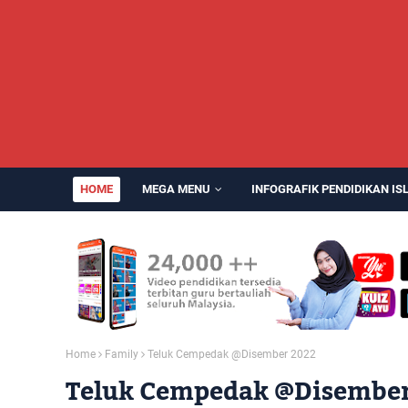
HOME
MEGA MENU
INFOGRAFIK PENDIDIKAN IS
Home
Family
Teluk Cempedak @Disember 2022
Teluk Cempedak @Disember