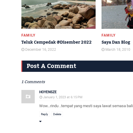
FAMILY
FAMILY
Teluk Cempedak @Disember 2022
Saya Dan Blog
December 16, 2022
March 18, 2010
Post A Comment
1 Comments
HOYENSZE
January 1, 2023 at 6:15 PM
Wow...rindu ..tempat yang mesti saya lawat semasa bal
Reply
Delete