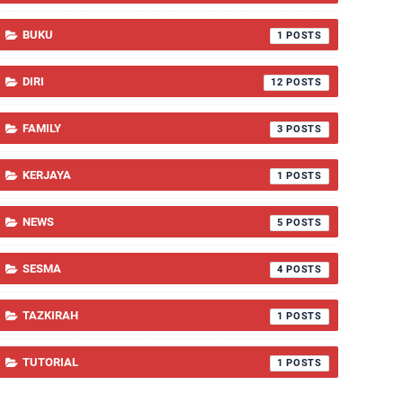
BUKU
1
DIRI
12
FAMILY
3
KERJAYA
1
NEWS
5
SESMA
4
TAZKIRAH
1
TUTORIAL
1