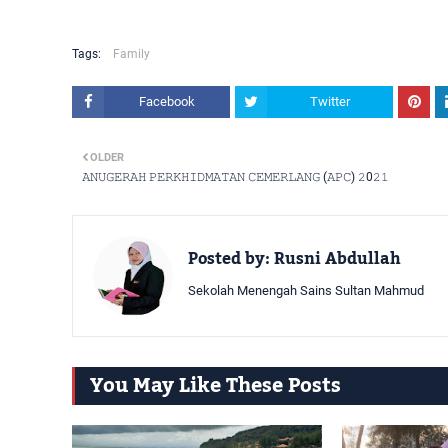
Tags:
Family
Facebook
Twitter
OLDER
𝙰𝙽𝚄𝙶𝙴𝚁𝙰𝙷 𝙿𝙴𝚁𝙺𝙷𝙸𝙳𝙼𝙰𝚃𝙰𝙽 𝙲𝙴𝙼𝙴𝚁𝙻𝙰𝙽𝙶 (𝙰𝙿𝙲) 𝟸0𝟸𝟷
Posted by:
Rusni Abdullah
Sekolah Menengah Sains Sultan Mahmud
You May Like These Posts