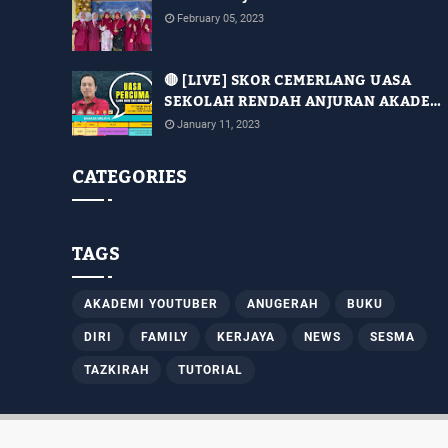
February 05, 2023
🔴 [LIVE] SKOR CEMERLANG UASA
SEKOLAH RENDAH ANJURAN AKADEMI
YOUTUBER DENGAN KERJASAMA JPN
January 11, 2023
SABAH [SIRI 14]
CATEGORIES
TAGS
AKADEMI YOUTUBER
ANUGERAH
BUKU
DIRI
FAMILY
KERJAYA
NEWS
SESMA
TAZKIRAH
TUTORIAL
Copyright ©
2026
Ustazah Rusni