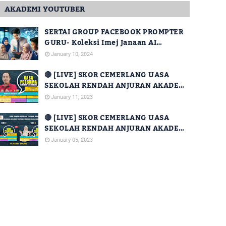
AKADEMI YOUTUBER
SERTAI GROUP FACEBOOK PROMPTER
GURU- Koleksi Imej Janaan AI
Percuma Untuk Kegunaan Guru
January 10, 2024
🔴 [LIVE] SKOR CEMERLANG UASA
SEKOLAH RENDAH ANJURAN AKADEMI
YOUTUBER DENGAN KERJASAMA JPN
January 11, 2023
SABAH [SIRI 14]
🔴 [LIVE] SKOR CEMERLANG UASA
SEKOLAH RENDAH ANJURAN AKADEMI
YOUTUBER DENGAN KERJASAMA JPN
January 05, 2023
SABAH [SIRI 2 DAN SIRI 3]