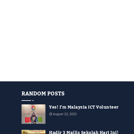
RANDOM POSTS
Yes! I'm Malaysia ICT Volunteer
August 22, 2023
Hadir 3 Majlis Sekolah Hari Ini!