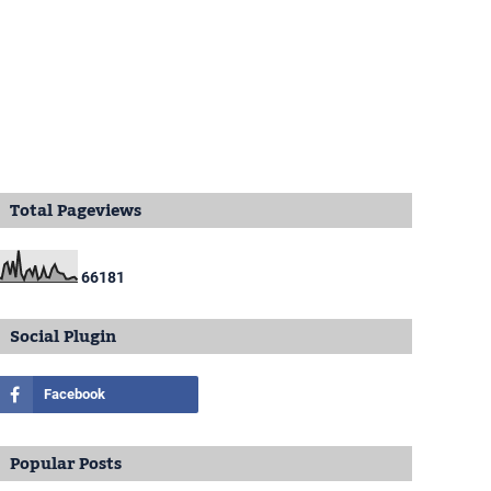
Total Pageviews
6
6
1
8
1
Social Plugin
Popular Posts