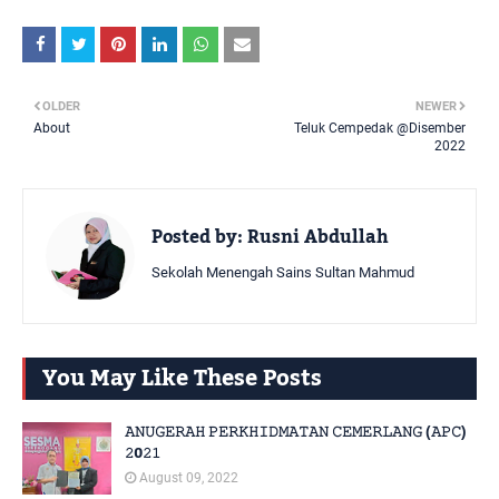
OLDER
NEWER
About
Teluk Cempedak @Disember
2022
Posted by:
Rusni Abdullah
Sekolah Menengah Sains Sultan Mahmud
You May Like These Posts
𝙰𝙽𝚄𝙶𝙴𝚁𝙰𝙷 𝙿𝙴𝚁𝙺𝙷𝙸𝙳𝙼𝙰𝚃𝙰𝙽 𝙲𝙴𝙼𝙴𝚁𝙻𝙰𝙽𝙶 (𝙰𝙿𝙲)
𝟸0𝟸𝟷
August 09, 2022