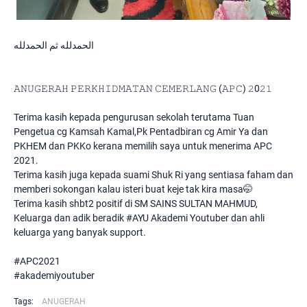
الحمدلله ثم الحمدلله
𝙰𝙽𝚄𝙶𝙴𝚁𝙰𝙷 𝙿𝙴𝚁𝙺𝙷𝙸𝙳𝙼𝙰𝚃𝙰𝙽 𝙲𝙴𝙼𝙴𝚁𝙻𝙰𝙽𝙶 (𝙰𝙿𝙲) 𝟸0𝟸𝟷
Terima kasih kepada pengurusan sekolah terutama Tuan
Pengetua cg Kamsah Kamal,Pk Pentadbiran cg Amir Ya dan
PKHEM dan PKKo kerana memilih saya untuk menerima APC
2021.
Terima kasih juga kepada suami Shuk Ri yang sentiasa faham dan
memberi sokongan kalau isteri buat keje tak kira masa🤭
Terima kasih shbt2 positif di SM SAINS SULTAN MAHMUD,
Keluarga dan adik beradik #AYU Akademi Youtuber dan ahli
keluarga yang banyak support.
#APC2021
#akademiyoutuber
Tags:
ANUGERAH