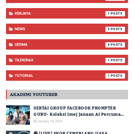
KERJAYA
1
NEWS
5
SESMA
4
TAZKIRAH
1
TUTORIAL
1
AKADEMI YOUTUBER
SERTAI GROUP FACEBOOK PROMPTER
GURU- Koleksi Imej Janaan AI Percuma
Untuk Kegunaan Guru
January 10, 2024
🔴 [LIVE] SKOR CEMERLANG UASA