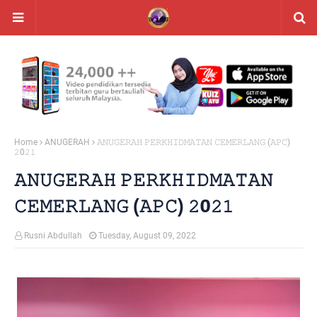
Home
ANUGERAH
𝙰𝙽𝚄𝙶𝙴𝚁𝙰𝙷 𝙿𝙴𝚁𝙺𝙷𝙸𝙳𝙼𝙰𝚃𝙰𝙽 𝙲𝙴𝙼𝙴𝚁𝙻𝙰𝙽𝙶 (𝙰𝙿𝙲)
𝟸0𝟸𝟷
𝙰𝙽𝚄𝙶𝙴𝚁𝙰𝙷 𝙿𝙴𝚁𝙺𝙷𝙸𝙳𝙼𝙰𝚃𝙰𝙽
𝙲𝙴𝙼𝙴𝚁𝙻𝙰𝙽𝙶 (𝙰𝙿𝙲) 𝟸0𝟸𝟷
Rusni Abdullah
Tuesday, August 09, 2022