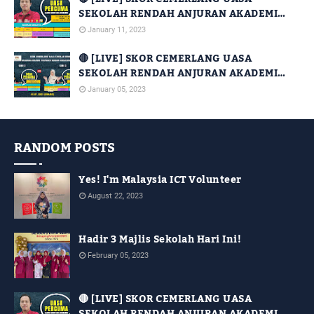
SEKOLAH RENDAH ANJURAN AKADEMI
YOUTUBER DENGAN KERJASAMA JPN
January 11, 2023
SABAH [SIRI 14]
🔴 [LIVE] SKOR CEMERLANG UASA
SEKOLAH RENDAH ANJURAN AKADEMI
YOUTUBER DENGAN KERJASAMA JPN
January 05, 2023
SABAH [SIRI 2 DAN SIRI 3]
RANDOM POSTS
Yes! I'm Malaysia ICT Volunteer
August 22, 2023
Hadir 3 Majlis Sekolah Hari Ini!
February 05, 2023
🔴 [LIVE] SKOR CEMERLANG UASA
SEKOLAH RENDAH ANJURAN AKADEMI