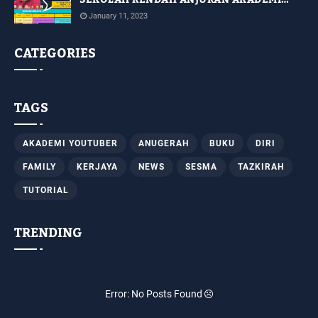
YOUTUBER DENGAN KERJASAMA JPN
January 11, 2023
SABAH [SIRI 14]
CATEGORIES
TAGS
AKADEMI YOUTUBER
ANUGERAH
BUKU
DIRI
FAMILY
KERJAYA
NEWS
SESMA
TAZKIRAH
TUTORIAL
TRENDING
Error: No Posts Found