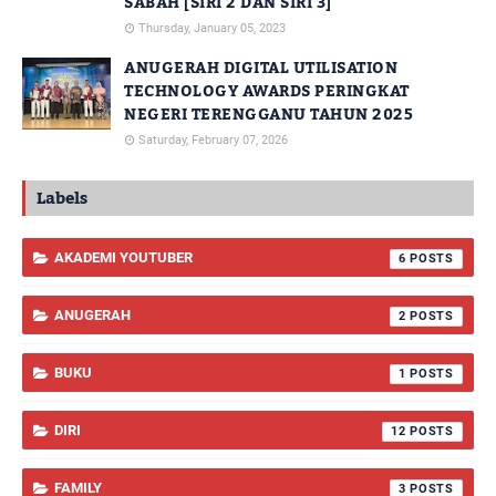
SABAH [SIRI 2 DAN SIRI 3]
Thursday, January 05, 2023
ANUGERAH DIGITAL UTILISATION
TECHNOLOGY AWARDS PERINGKAT
NEGERI TERENGGANU TAHUN 2025
Saturday, February 07, 2026
Labels
AKADEMI YOUTUBER
6
ANUGERAH
2
BUKU
1
DIRI
12
FAMILY
3