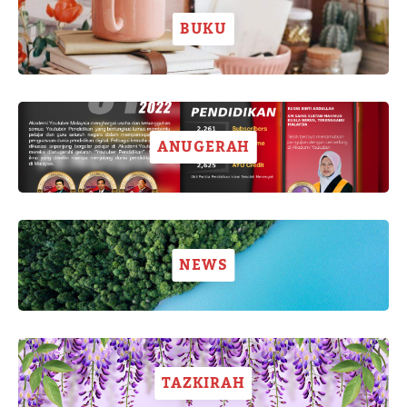
BUKU
ANUGERAH
NEWS
TAZKIRAH