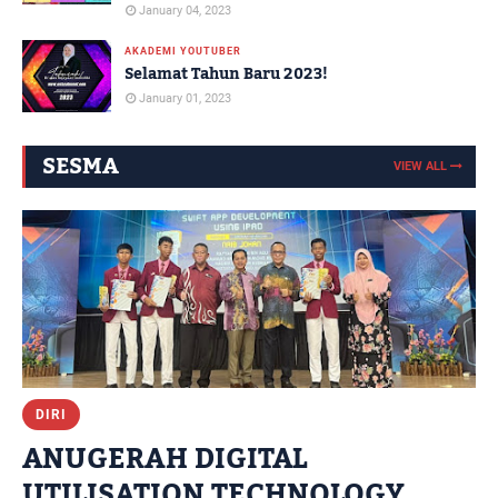
KERJASAMA JPN SABAH [SIRI 1]
January 04, 2023
AKADEMI YOUTUBER
Selamat Tahun Baru 2023!
January 01, 2023
SESMA
VIEW ALL
DIRI
ANUGERAH DIGITAL
UTILISATION TECHNOLOGY