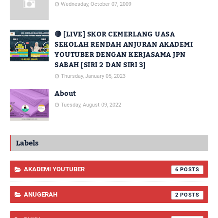
Wednesday, October 07, 2009
🔴 [LIVE] SKOR CEMERLANG UASA
SEKOLAH RENDAH ANJURAN AKADEMI
YOUTUBER DENGAN KERJASAMA JPN
SABAH [SIRI 2 DAN SIRI 3]
Thursday, January 05, 2023
About
Tuesday, August 09, 2022
Labels
AKADEMI YOUTUBER
6
ANUGERAH
2