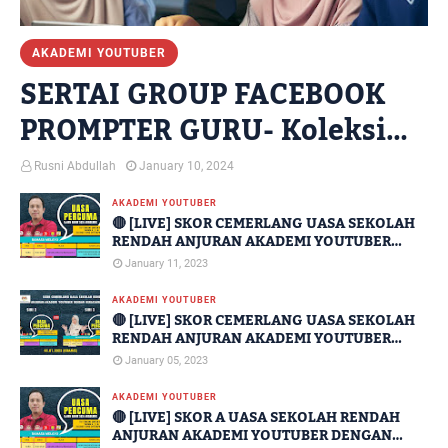
AKADEMI YOUTUBER
SERTAI GROUP FACEBOOK
PROMPTER GURU- Koleksi
Imej Janaan AI Percuma
Rusni Abdullah
January 10, 2024
Untuk Kegunaan Guru
AKADEMI YOUTUBER
🔴 [LIVE] SKOR CEMERLANG UASA SEKOLAH
RENDAH ANJURAN AKADEMI YOUTUBER
DENGAN KERJASAMA JPN SABAH [SIRI 14]
January 11, 2023
AKADEMI YOUTUBER
🔴 [LIVE] SKOR CEMERLANG UASA SEKOLAH
RENDAH ANJURAN AKADEMI YOUTUBER
DENGAN KERJASAMA JPN SABAH [SIRI 2
January 05, 2023
DAN SIRI 3]
AKADEMI YOUTUBER
🔴 [LIVE] SKOR A UASA SEKOLAH RENDAH
ANJURAN AKADEMI YOUTUBER DENGAN