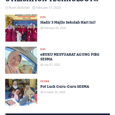
AWARDS PERINGKAT NEGERI
Rusni Abdullah
February 07, 2026
TERENGGANU TAHUN 2025
DIRI
Hadir 3 Majlis Sekolah Hari Ini!
February 05, 2023
DIRI
eBUKU MESYUARAT AGUNG PIBG
SESMA
July 07, 2022
SESMA
Pot Luck Guru-Guru SESMA
October 20, 2009