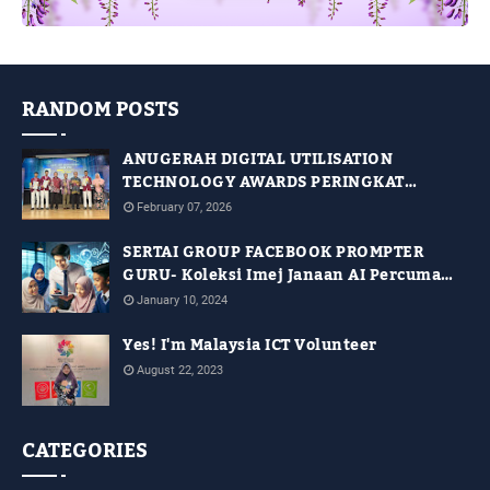
RANDOM POSTS
ANUGERAH DIGITAL UTILISATION
TECHNOLOGY AWARDS PERINGKAT
NEGERI TERENGGANU TAHUN 2025
February 07, 2026
SERTAI GROUP FACEBOOK PROMPTER
GURU- Koleksi Imej Janaan AI Percuma
Untuk Kegunaan Guru
January 10, 2024
Yes! I'm Malaysia ICT Volunteer
August 22, 2023
CATEGORIES