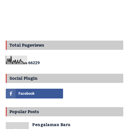
Total Pageviews
6
6
2
2
9
Social Plugin
Popular Posts
Pengalaman Baru