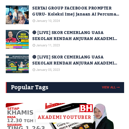
SERTAI GROUP FACEBOOK PROMPTER
GURU- Koleksi Imej Janaan AI Percuma
Untuk Kegunaan Guru
January 10, 2024
🔴 [LIVE] SKOR CEMERLANG UASA
SEKOLAH RENDAH ANJURAN AKADEMI
YOUTUBER DENGAN KERJASAMA JPN
January 11, 2023
SABAH [SIRI 14]
🔴 [LIVE] SKOR CEMERLANG UASA
SEKOLAH RENDAH ANJURAN AKADEMI
YOUTUBER DENGAN KERJASAMA JPN
January 05, 2023
SABAH [SIRI 2 DAN SIRI 3]
Popular Tags
VIEW ALL
AKADEMI YOUTUBER