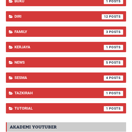
BUKU
1
DIRI
12
FAMILY
3
KERJAYA
1
NEWS
5
SESMA
4
TAZKIRAH
1
TUTORIAL
1
AKADEMI YOUTUBER