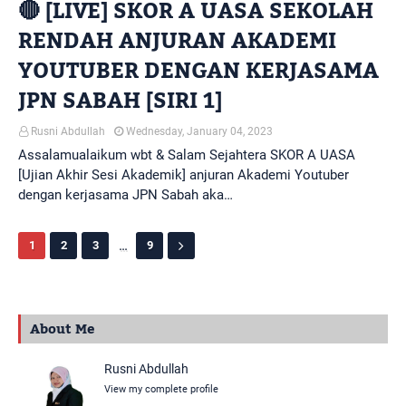
🔴 [LIVE] SKOR A UASA SEKOLAH
RENDAH ANJURAN AKADEMI
YOUTUBER DENGAN KERJASAMA
JPN SABAH [SIRI 1]
Rusni Abdullah
Wednesday, January 04, 2023
Assalamualaikum wbt & Salam Sejahtera SKOR A UASA
[Ujian Akhir Sesi Akademik] anjuran Akademi Youtuber
dengan kerjasama JPN Sabah aka…
...
1
2
3
9
About Me
Rusni Abdullah
View my complete profile