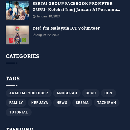
SERTAI GROUP FACEBOOK PROMPTER
GURU- Koleksi Imej Janaan AI Percuma
Untuk Kegunaan Guru
January 10, 2024
Yes! I'm Malaysia ICT Volunteer
August 22, 2023
CATEGORIES
TAGS
AKADEMI YOUTUBER
ANUGERAH
BUKU
DIRI
FAMILY
KERJAYA
NEWS
SESMA
TAZKIRAH
TUTORIAL
TRENDING