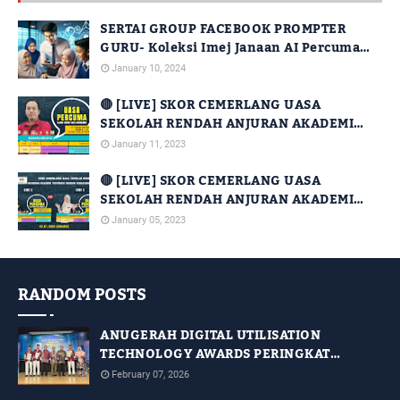
SERTAI GROUP FACEBOOK PROMPTER
GURU- Koleksi Imej Janaan AI Percuma
Untuk Kegunaan Guru
January 10, 2024
🔴 [LIVE] SKOR CEMERLANG UASA
SEKOLAH RENDAH ANJURAN AKADEMI
YOUTUBER DENGAN KERJASAMA JPN
January 11, 2023
SABAH [SIRI 14]
🔴 [LIVE] SKOR CEMERLANG UASA
SEKOLAH RENDAH ANJURAN AKADEMI
YOUTUBER DENGAN KERJASAMA JPN
January 05, 2023
SABAH [SIRI 2 DAN SIRI 3]
RANDOM POSTS
ANUGERAH DIGITAL UTILISATION
TECHNOLOGY AWARDS PERINGKAT
NEGERI TERENGGANU TAHUN 2025
February 07, 2026