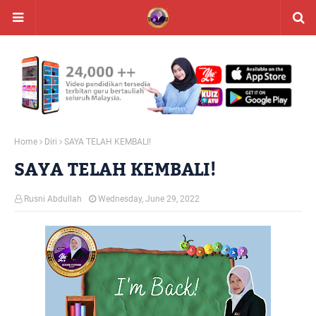
Home
Diri
SAYA TELAH KEMBALI!
SAYA TELAH KEMBALI!
Rusni Abdullah
Wednesday, June 29, 2022