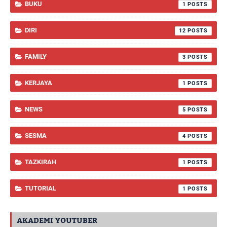
BUKU
1
DIRI
12
FAMILY
3
KERJAYA
1
NEWS
5
SESMA
4
TAZKIRAH
1
TUTORIAL
1
AKADEMI YOUTUBER