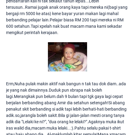
pendaftaran kali ni tak sekalut tahun lepas...Lebih
tersusun..Ramai jugak anak orang kaya tapi mereka ni(bagi yang
bergaji rm 5000 ke atas) kene bayar yuran makan lagi mahal
berbanding pelajar lain.Pelajar biasa RM 200 tapi mereka ni RM
600 setahun.Tapi xpelah nak buat macam mana kami sekadar
mengikut perintah kerajaan.
Erm,Nuha pulak makin aktif nak bangun n tak tau dok diam..ada
je yang nak dimainnya.Duduk pun xbrapa nak boleh
lagi.Merangkak pun belum.dah 9 bulan tapi tgk gaya lagi cepat
berjalan berbanding abang Amir dia setahun setengah!Si abang
penakut skit berbanding si adik tapi lebih berhati-hati berbanding
adik.so,jarangla boleh sakit.Bila gi jalan-jalan mesti orang tanya
adik dia "Lelaki ke ni?", "dua orang ke lelaki?".Agaknya muka ikut
iras walid dia,macam muka lelaki...:).Pahtu selalu pakai t-shirt
atau baju abang dia...Al-maklumlah kitar semula!Mana xmacam