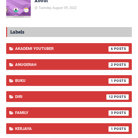
About
Tuesday, August 09, 2022
Labels
AKADEMI YOUTUBER
6
ANUGERAH
2
BUKU
1
DIRI
12
FAMILY
3
KERJAYA
1