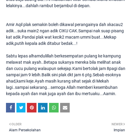
lelakinya...dahlah rambut berjambul di depan.
Amir Aqil plak semakin boleh dikawal perangainya dah xkacau2
adik...suka main2 ngan adik CIKU CAK.Sampai nak suap pisang
kat adik.Pandai plak wat kecik2 macam ummi buat...Mekap
adik,putih kepala adik ditabur bedak...!
Sabtu lepas alhamdulillah berkesempatan pulang ke kampung
melawat mak ayah..Betapa sukanya mereka bila melihat anak
dan cucu pulang walaupun sekejap.Kami bertolak jam 8pagi dan
sampai jam 9 lebih.Balik sini plak dkt jam 6 ptg.Sebab esoknya
ahad,kami keje.Ayah masih kurang sihat sejak di Mekah
lagi..sampai sekarang...semoga Allah memberi kesembuhan
kepada ayah dan mak juga ayah dan ibu mertuaku...Aamin.
OLDER
NEWER
Alam Persekolahan
Impian