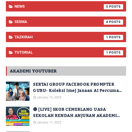
NEWS
5
SESMA
4
TAZKIRAH
1
TUTORIAL
1
AKADEMI YOUTUBER
SERTAI GROUP FACEBOOK PROMPTER
GURU- Koleksi Imej Janaan AI Percuma
Untuk Kegunaan Guru
January 10, 2024
🔴 [LIVE] SKOR CEMERLANG UASA
SEKOLAH RENDAH ANJURAN AKADEMI
YOUTUBER DENGAN KERJASAMA JPN
January 11, 2023
SABAH [SIRI 14]