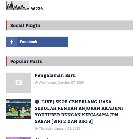
6
6
2
3
6
Social Plugin
Popular Posts
Pengalaman Baru
Wednesday, October 07, 2009
🔴 [LIVE] SKOR CEMERLANG UASA
SEKOLAH RENDAH ANJURAN AKADEMI
YOUTUBER DENGAN KERJASAMA JPN
SABAH [SIRI 2 DAN SIRI 3]
Thursday, January 05, 2023