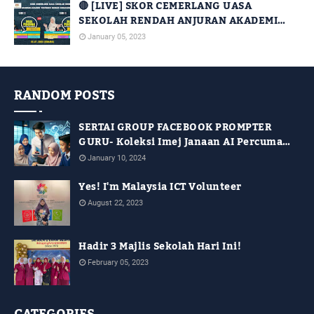
🔴 [LIVE] SKOR CEMERLANG UASA
SEKOLAH RENDAH ANJURAN AKADEMI
YOUTUBER DENGAN KERJASAMA JPN
January 05, 2023
SABAH [SIRI 2 DAN SIRI 3]
RANDOM POSTS
SERTAI GROUP FACEBOOK PROMPTER
GURU- Koleksi Imej Janaan AI Percuma
Untuk Kegunaan Guru
January 10, 2024
Yes! I'm Malaysia ICT Volunteer
August 22, 2023
Hadir 3 Majlis Sekolah Hari Ini!
February 05, 2023
CATEGORIES