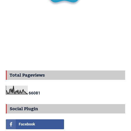
Total Pageviews
6
6
0
8
1
Social Plugin