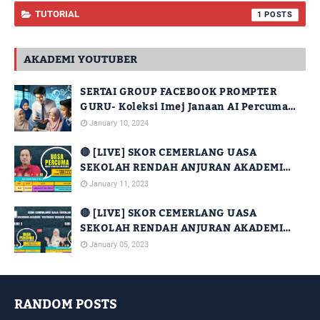
TUTORIAL
1
AKADEMI YOUTUBER
SERTAI GROUP FACEBOOK PROMPTER
GURU- Koleksi Imej Janaan AI Percuma
Untuk Kegunaan Guru
January 10, 2024
🔴 [LIVE] SKOR CEMERLANG UASA
SEKOLAH RENDAH ANJURAN AKADEMI
YOUTUBER DENGAN KERJASAMA JPN
January 11, 2023
SABAH [SIRI 14]
🔴 [LIVE] SKOR CEMERLANG UASA
SEKOLAH RENDAH ANJURAN AKADEMI
YOUTUBER DENGAN KERJASAMA JPN
January 05, 2023
SABAH [SIRI 2 DAN SIRI 3]
RANDOM POSTS