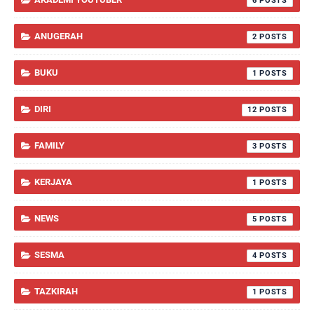
6
ANUGERAH
2
BUKU
1
DIRI
12
FAMILY
3
KERJAYA
1
NEWS
5
SESMA
4
TAZKIRAH
1