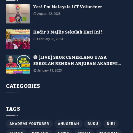
Yes! I'm Malaysia ICT Volunteer
August 22, 2023
Hadir 3 Majlis Sekolah Hari Ini!
February 05, 2023
🔴 [LIVE] SKOR CEMERLANG UASA
SEKOLAH RENDAH ANJURAN AKADEMI
YOUTUBER DENGAN KERJASAMA JPN
January 11, 2023
SABAH [SIRI 14]
CATEGORIES
TAGS
AKADEMI YOUTUBER
ANUGERAH
BUKU
DIRI