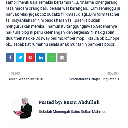
sambil meniti usia semakin bertambah...Erm,lama xmengarang
rasa macam orang baru belajar wat karangan...Erm,seminggu ni
banyak relax jugak coz budak2 f1 xmasuk lagi..Dini form teacher
f1..InsyaAllah Isnin ni pendaftaran f1...pasni sibuklah
menguruskan mereka...namun itu tanggungjawab.Sebenarnya
nak tulis blog ni perlu ketenangan xleh tergesa2.Ni nak g solat
dulu,then nak ke Cosway beli microfiber mop...xtaula ok x...hope
ok...sebab kat rumah tu selalu anak muntah n pampers bocor...
OLDER
NEWER
Ahlan Wasahlan 2010
Pendaftaran Pelajar Tingkatan 1
Posted by:
Rusni Abdullah
Sekolah Menengah Sains Sultan Mahmud