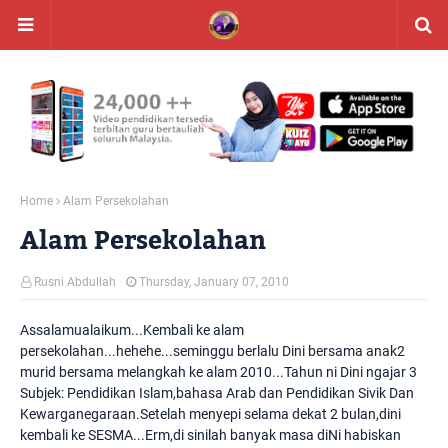
Home
Alam Persekolahan
Alam Persekolahan
Rusni Abdullah
Thursday, January 07, 2010
Assalamualaikum...Kembali ke alam
persekolahan...hehehe...seminggu berlalu Dini bersama anak2
murid bersama melangkah ke alam 2010...Tahun ni Dini ngajar 3
Subjek: Pendidikan Islam,bahasa Arab dan Pendidikan Sivik Dan
Kewarganegaraan.Setelah menyepi selama dekat 2 bulan,dini
kembali ke SESMA...Erm,di sinilah banyak masa diNi habiskan